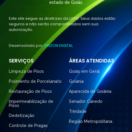
estado de Goiás.
Este site segue as diretrizes da LGPD. Seus dados estão
seguros e não serão compartilhados sem sua
autorização.
Desenvolvido por
ORIZON DIGITAL
SERVIÇOS
ÁREAS ATENDIDAS
Limpeza de Pisos
Goiás em Geral
Polimento de Porcelanato
Goiânia
Restauração de Pisos
Aparecida de Goiânia
Impermeabilização de
Senador Canedo
Pisos
Trindade
Dedetização
Região Metropolitana
Controle de Pragas